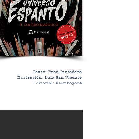
Texto: Fran Pintadera
Ilustración: Luis San Vicente
Editorial: Flamboyant