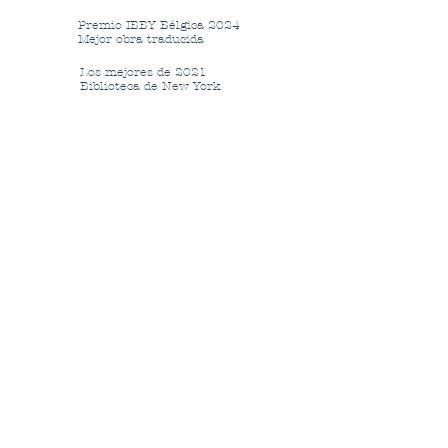
Premio IBBY Bélgica 2024
Mejor obra traducida
Los mejores de 2021
Biblioteca de New York
Entrevista en CON LETRA GRANDE, de RNE